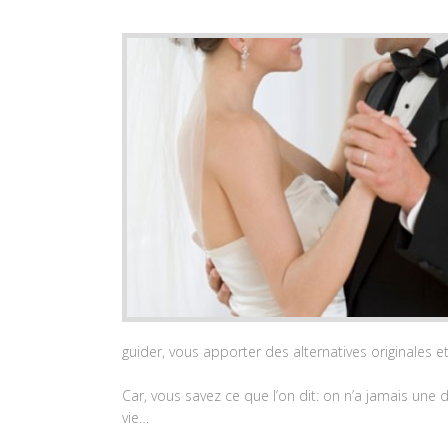
guider, vous apporter des alternatives originales et
Car, vous savez ce que l’on dit: on n’a jamais une
vie…