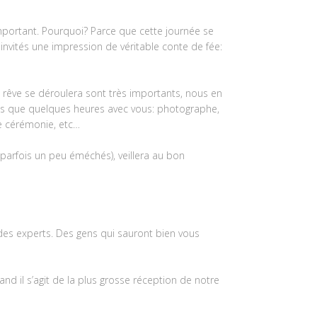
important. Pourquoi? Parce que cette journée se
os invités une impression de véritable conte de fée:
e rêve se déroulera sont très importants, nous en
ns que quelques heures avec vous: photographe,
de cérémonie, etc…
 (parfois un peu éméchés), veillera au bon
 des experts. Des gens qui sauront bien vous
nd il s’agit de la plus grosse réception de notre