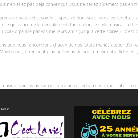
 vous n’en étiez pas déjà convaincus, vous ne seriez sûrement pas en tra
rer avec vous cette soirée si spéciale dont vous serez les vedettes, 
 ce qui concerne le déroulement, l’animation, le style musical, la thé
ien-cuit» organisé par vos meilleurs amis (jusqu’à cette soirée!)… C’es
ons que nous rencontrons chacun de nos futurs mariés autour d’un ca
 Maintenant, il n’en tient plus qu’à vous de soit remplir notre fiche e
musical, nous vous invitons à lire notre section choix musical et la 
naire