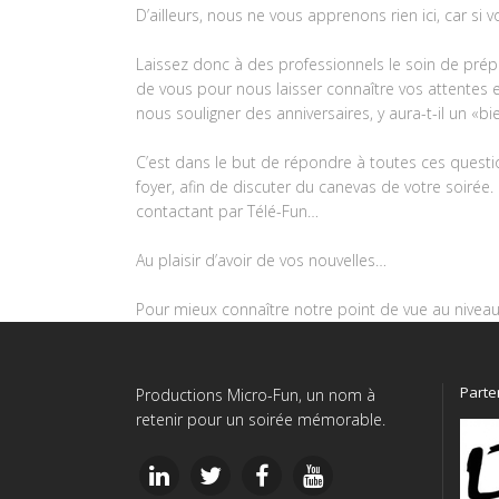
D’ailleurs, nous ne vous apprenons rien ici, car si
Laissez donc à des professionnels le soin de prépa
de vous pour nous laisser connaître vos attentes en
nous souligner des anniversaires, y aura-t-il un «b
C’est dans le but de répondre à toutes ces questi
foyer, afin de discuter du canevas de votre soirée.
contactant par Télé-Fun…
Au plaisir d’avoir de vos nouvelles…
Pour mieux connaître notre point de vue au niveau 
Parte
Productions Micro-Fun, un nom à
retenir pour un soirée mémorable.