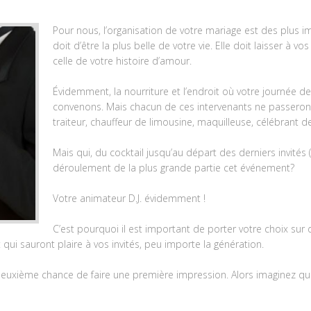
Pour nous, l’organisation de votre mariage est des plus 
doit d’être la plus belle de votre vie. Elle doit laisser à v
celle de votre histoire d’amour.
Évidemment, la nourriture et l’endroit où votre journée d
convenons. Mais chacun de ces intervenants ne passero
traiteur, chauffeur de limousine, maquilleuse, célébrant 
Mais qui, du cocktail jusqu’au départ des derniers invités
déroulement de la plus grande partie cet événement?
Votre animateur D.J. évidemment !
C’est pourquoi il est important de porter votre choix sur
 qui sauront plaire à vos invités, peu importe la génération.
 deuxième chance de faire une première impression. Alors imaginez qua