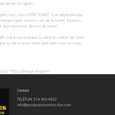
in de lire ces lignes…
après tout, c’est VOTRE SOIRÉE. Il ne dépendra que
matique (dans certains cas) de la soirée. Devrons-
t ce que nous nous devons de savoir.
fé, soit à nos bureaux ou dans le confort de votre
n ligne ou de réserver votre date avec nous en nous
section **Discothèque mobile**.
Contact
TÉLÉFUN: 514 943-4632
info@productionsmicro-fun.com